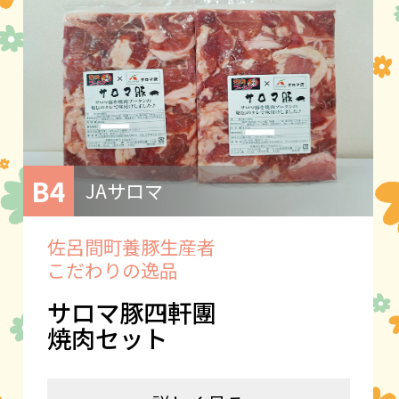
B4
JAサロマ
佐呂間町養豚生産者
こだわりの逸品
サロマ豚四軒團
焼肉セット