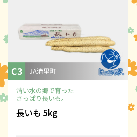
C3
JA清里町
清い水の郷で育った
さっぱり長いも。
長いも 5kg