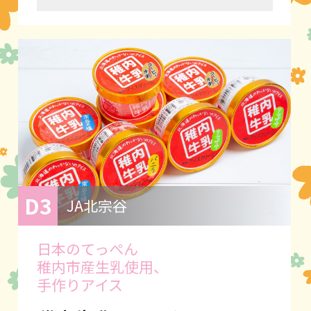
D3
JA北宗谷
日本のてっぺん
稚内市産生乳使用、
手作りアイス