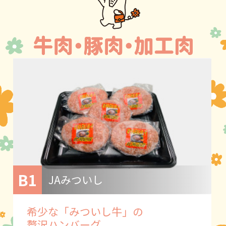
B1
JAみついし
希少な「みついし牛」の
贅沢ハンバーグ