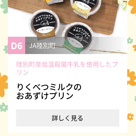
D6
JA陸別町
陸別町産低温殺菌牛乳を使用したプ
リン
りくべつミルクの
おあずけプリン
詳しく見る