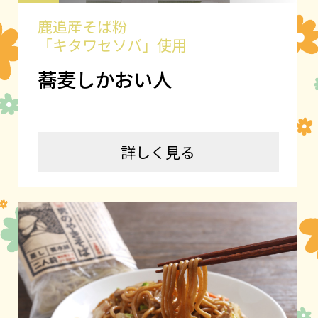
鹿追産そば粉
「キタワセソバ」使用
蕎麦しかおい人
詳しく見る