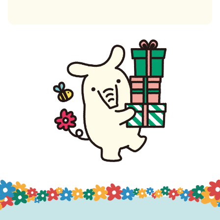
＜商品のお届けについて＞
お届け日の指定はお受けいたしかねますのでご了承く
ださい。
天候不順により収獲状況に著しい影響が発生した場
合、もしくは出品JAによる品切れ・製造中止の場合
は、カタログの中から別商品をお選び直していただく
場合もございます。
商品のお届けは北海道内に限らせていただきます。
自然環境保護のため、簡易包装を推進しております。
＜おことわり＞
掲載商品の色合い、サイズの多少の差異はご了承くだ
さい。
商品のリニューアルや原材料事情等により、写真に記
載されているパッケージデザインや、商品規格等の記
載内容が予告なく変更となる場合がございます。